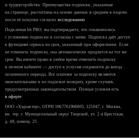
тратите много времени на поиск и вручную поднимаете
и трудоустройства. Преимущества подписки, указанные
резюме
на странице, рассчитаны на основе данных в среднем в неделю
после её покупки согласно
хотите сравнить себя с конкурентами и оценить шансы
исследованию
Подключая hh PRO, вы подтверждаете, что ознакомились
с условиями подписки и согласны с ними. Подписка даёт доступ
к функциям сервиса на срок, указанный при оформлении. Если
не отменить подписку, она автоматически продлится на тот же
срок. Вы имеете право в любое время отменить подписку
в личном кабинете — доступ к услугам сохранится до конца
оплаченного периода. Все платежи за подписку являются
окончательными и не подлежат возврату, кроме случаев,
предусмотренных законодательством. Полные условия есть
в оферте
ООО «Хэдхантер», ОГРН 1067761906805, 125047, г. Москва,
вн. тер. г. Муниципальный округ Тверской, ул. 2-я Брестская,
д. 48, помещ. 25