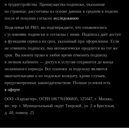
тратите много времени на поиск и вручную поднимаете
и трудоустройства. Преимущества подписки, указанные
резюме
на странице, рассчитаны на основе данных в среднем в неделю
после её покупки согласно
хотите сравнить себя с конкурентами и оценить шансы
исследованию
Подключая hh PRO, вы подтверждаете, что ознакомились
с условиями подписки и согласны с ними. Подписка даёт доступ
к функциям сервиса на срок, указанный при оформлении. Если
не отменить подписку, она автоматически продлится на тот же
срок. Вы имеете право в любое время отменить подписку
в личном кабинете — доступ к услугам сохранится до конца
оплаченного периода. Все платежи за подписку являются
окончательными и не подлежат возврату, кроме случаев,
предусмотренных законодательством. Полные условия есть
в оферте
ООО «Хэдхантер», ОГРН 1067761906805, 125047, г. Москва,
вн. тер. г. Муниципальный округ Тверской, ул. 2-я Брестская,
д. 48, помещ. 25