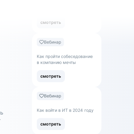
Вебинар
Как управлять ожиданиями
стейкхолдеров
смотреть
Вебинар
Как пройти собеседование
в компанию мечты
смотреть
сь
т
Вебинар