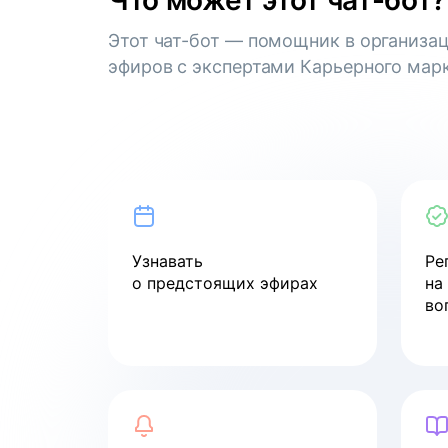
Что может этот чат-бот?
стейкхолдеров
Этот чат-бот — помощник в организа
смотреть
эфиров с экспертами Карьерного марк
Вебинар
Как пройти собеседование
в компанию мечты
смотреть
Узнавать
Ре
о предстоящих эфирах
на
во
Вебинар
Как войти в ИТ в 2024 году
смотреть