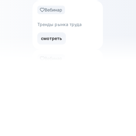
Как войти в ИТ в 2024 году
смотреть
Вебинар
Тренды рынка труда
смотреть
Вебинар
Обнуляться — не страшно:
как уволиться с нелюбимой
работы и перейти в новую
сферу