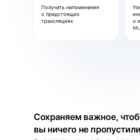
Вебинар
Получать напоминания
Уз
о предстоящих
ин
Тренды рынка труда
трансляциях
о 
hh.
смотреть
Сохраняем важное, что
вы ничего не пропустил