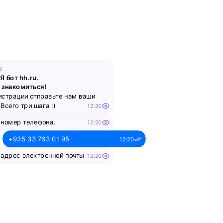
смотреть
Вебинар
Что такое work-life balance
для творческого человека:
u
Я бот hh.ru.
как успевать развиваться
 знакомиться!
и не выгорать?
истрации отправьте нам ваши
Всего три шага :)
12:20
смотреть
 номер телефона.
12:20
+935 33 763 01 95
12:20
Вебинар
 адрес электронной почты
12:20
Как управлять ожиданиями
alesya-pochta@ya.ru.
12:20
стейкхолдеров
ше имя
12:20
смотреть