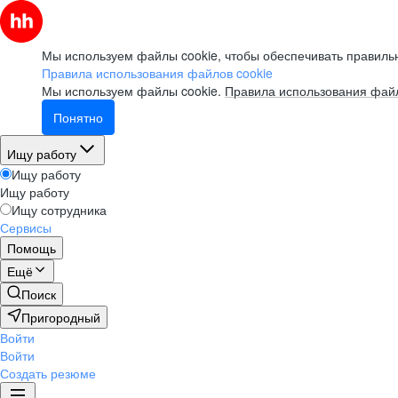
для творческого человека:
как успевать развиваться
и не выгорать?
Мы используем файлы cookie, чтобы обеспечивать правильн
Правила использования файлов cookie
Мы используем файлы cookie.
Правила использования файл
смотреть
Понятно
Вебинар
Ищу работу
Ищу работу
Ищу работу
Как управлять ожиданиями
Ищу сотрудника
стейкхолдеров
Сервисы
Помощь
смотреть
Ещё
Поиск
Вебинар
Пригородный
Войти
Как пройти собеседование
Войти
в компанию мечты
Создать резюме