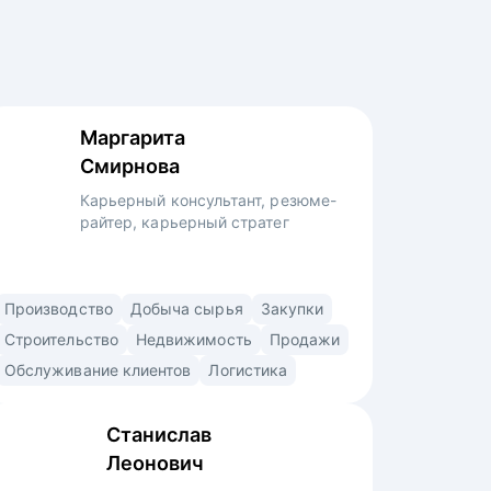
Маргарита
Смирнова
Карьерный консультант, резюме-
райтер, карьерный стратег
Карьерный консультант со специализацией
Производство
Добыча сырья
Закупки
в строительстве, производстве,
Строительство
Недвижимость
Продажи
промышленности, промышленной
Обслуживание клиентов
Логистика
безопасности, добыче сырья, продажах,
снабжении, закупках, логистике,
Станислав
образовании, HR. • Помогла
Леонович
с трудоустройством топ-менеджерам,
руководителям и экспертам в крупные