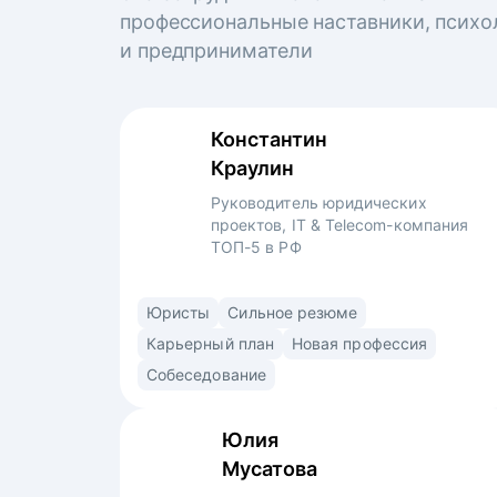
профессиональные наставники, психо
и предприниматели
Константин
Краулин
Руководитель юридических
проектов, IT & Telecom-компания
ТОП-5 в РФ
6 лет успешного опыта в юридическом
Юристы
Сильное резюме
департаменте в 4-х компаниях.
Карьерный план
Новая профессия
Специализируюсь на IT более 3 лет. Прошёл
Собеседование
путь от второкурсника-стажера
в юридическом консалтинге до руководителя
Юлия
проектов в крупнейшей IT&телеком-
Мусатова
компании.