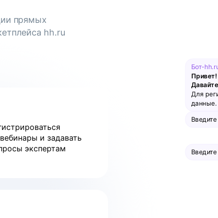
ции прямых
етплейса hh.ru
Бот-hh.r
Привет! 
Давайте
Для рег
данные. 
Введите
гистрироваться
 вебинары и задавать
просы экспертам
Введите
Введите ва