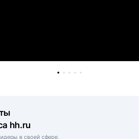
рты
а hh.ru
идеры в своей сфере,