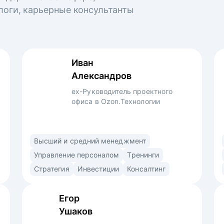
логи, карьерные консультанты
Иван
Александров
ex-Руководитель проектного
офиса в Ozon.Технологии
Профессиональный управленец,
Высший и средний менеджмент
преподаватель и консультант. Использую
Управление персоналом
Тренинги
продуктовый подход (market/product fit)
Стратегия
Инвестиции
Консалтинг
в найме. Знаю ожидания рекрутеров,
нанимающих менеджеров и владельцев
Егор
компаний. • Выстраиваю сторителлинг
Ушаков
в резюме и самопрезентации для раскрытия
вашей профессиональной личности •