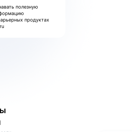
навать полезную
формацию
карьерных продуктах
ru
бы
и