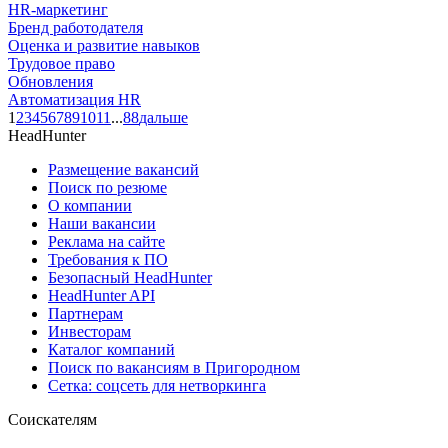
HR-маркетинг
Бренд работодателя
Оценка и развитие навыков
Трудовое право
Обновления
Автоматизация HR
1
2
3
4
5
6
7
8
9
10
11
...
88
дальше
HeadHunter
Размещение вакансий
Поиск по резюме
О компании
Наши вакансии
Реклама на сайте
Требования к ПО
Безопасный HeadHunter
HeadHunter API
Партнерам
Инвесторам
Каталог компаний
Поиск по вакансиям в Пригородном
Сетка: соцсеть для нетворкинга
Соискателям