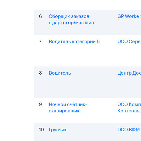
6
Сборщик заказов
GP Worke
в даркстор/магазин
7
Водитель категории Б
ООО Серв
8
Водитель
Центр До
9
Ночной счётчик-
ООО Комп
сканировщик
Контроля
10
Грузчик
ООО ВФМ 