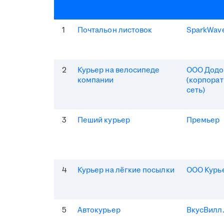
1
Почтальон листовок
SparkWav
2
Курьер на велосипеде
ООО Додо
компании
(корпорат
сеть)
3
Пеший курьер
Премьер
4
Курьер на лёгкие посылки
ООО Курь
5
Автокурьер
ВкусВилл.