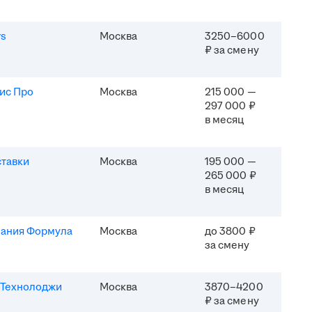
rs
Москва
3250–6000
₽ за смену
ис Про
Москва
215 000 —
297 000 ₽
в месяц
ставки
Москва
195 000 —
265 000 ₽
в месяц
ания Формула
Москва
до 3800 ₽
за смену
Технолоджи
Москва
3870–4200
₽ за смену