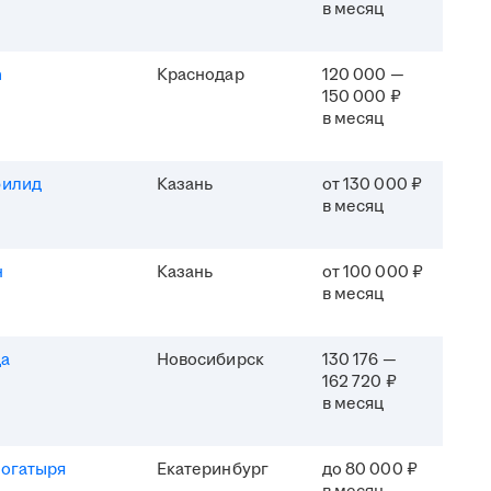
в месяц
h
Краснодар
120 000 —
150 000 ₽
в месяц
филид
Казань
от 130 000 ₽
в месяц
н
Казань
от 100 000 ₽
в месяц
да
Новосибирск
130 176 —
162 720 ₽
в месяц
Богатыря
Екатеринбург
до 80 000 ₽