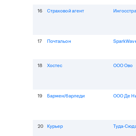
16
Страховой агент
Ингосстр
17
Почтальон
SparkWav
18
Хостес
ООО Ово
19
Бармен/барледи
ООО Де Н
20
Курьер
Туда-Сюд