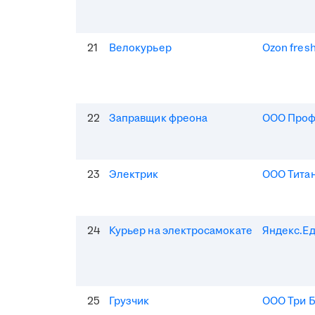
21
Велокурьер
Ozon fres
22
Заправщик фреона
ООО Про
23
Электрик
ООО Тита
24
Курьер на электросамокате
Яндекс.Е
25
Грузчик
ООО Три 