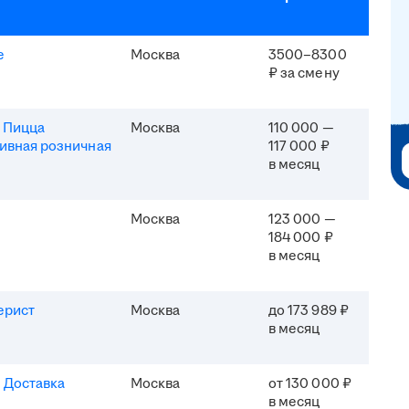
e
Москва
3500–8300
₽ за смену
 Пицца
Москва
110 000 —
ивная розничная
117 000 ₽
в месяц
Москва
123 000 —
184 000 ₽
в месяц
ерист
Москва
до 173 989 ₽
в месяц
 Доставка
Москва
от 130 000 ₽
в месяц