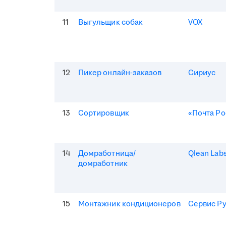
11
Выгульщик собак
VOX
12
Пикер онлайн-заказов
Сириус
13
Сортировщик
«Почта Ро
14
Домработница/
Qlean Lab
домработник
15
Монтажник кондиционеров
Сервис Р