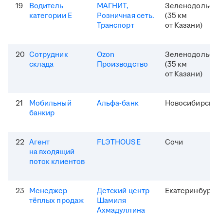
19
Водитель
МАГНИТ,
Зеленодольск
категории Е
Розничная сеть.
(35 км
Транспорт
от Казани)
20
Сотрудник
Ozon
Зеленодольск
склада
Производство
(35 км
от Казани)
21
Мобильный
Альфа-банк
Новосибирск
банкир
22
Агент
FLЭTHOUSE
Сочи
на входящий
поток клиентов
23
Менеджер
Детский центр
Екатеринбург
тёплых продаж
Шамиля
Ахмадуллина