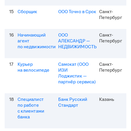
15
Сборщик
ООО Точно в Срок
Санкт-
Петербург
16
Начинающий
ООО
Санкт-
агент
АЛЕКСАНДР —
Петербург
по недвижимости
НЕДВИЖИМОСТЬ
17
Курьер
Самокат (ООО
Санкт-
на велосипеде
ИЗИ
Петербург
Лоджистик —
партнёр сервиса)
18
Специалист
Банк Русский
Казань
по работе
Стандарт
с клиентами
банка