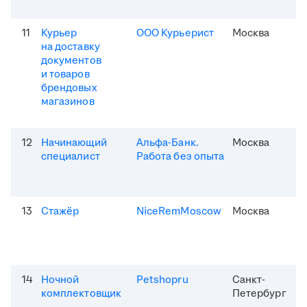
11
Курьер
ООО Курьерист
Москва
на доставку
документов
и товаров
брендовых
магазинов
12
Начинающий
Альфа-Банк.
Москва
специалист
Работа без опыта
13
Стажёр
NiceRemMoscow
Москва
14
Ночной
Petshopru
Санкт-
комплектовщик
Петербург